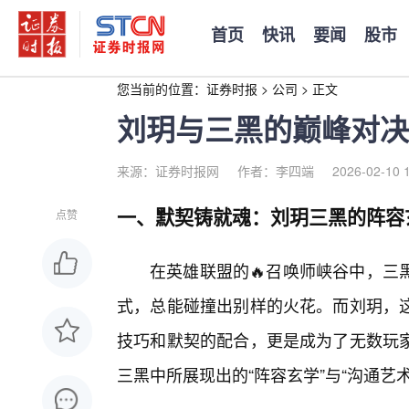
首页
快讯
要闻
股市
您当前的位置：
证券时报
>
公司
>
正文
刘玥与三黑的巅峰对决
来源：证券时报网
作者：李四端
2026-02-10 
一、默契铸就魂：刘玥三黑的阵容
点赞
在英雄联盟的🔥召唤师峡谷中，三
式，总能碰撞出别样的火花。而刘玥，这
技巧和默契的配合，更是成为了无数玩
三黑中所展现出的“阵容玄学”与“沟通艺