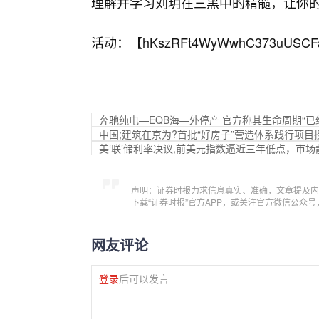
理解并学习刘玥在三黑中的精髓，让你的
活动：【
hKszRFt4WyWwhC373uUSCF
奔驰纯电—EQB海—外停产 官方称其生命周期“已
中国;建筑在京为?首批“好房子”营造体系践行项目
美‘联’储利率决议,前美元指数逼近三年低点，市
声明：证券时报力求信息真实、准确，文章提及内
下载“证券时报”官方APP，或关注官方微信公众
网友评论
登录
后可以发言