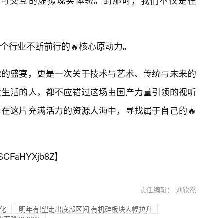
、可交互的虚拟现实体验。到那时，我们不仅是在
个行业不断前行的🔥核心原动力。
觉的盛宴，更是一次关于技术与艺术、传统与未来的
爱生活的人，都不应错过这场由国产力量引领的视听
在这片充满活力的资源大海中，寻找属于自己的🔥
SCFaHYXjb8Z
】
责任编辑： 刘欣然
业化
明年有!望走出底部区间 有机硅板块大幅拉升