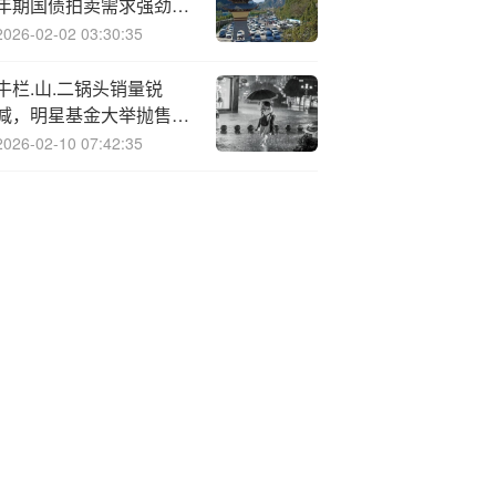
年期国债拍卖需求强劲，
投标倍数创2月以来新高
2026-02-02 03:30:35
牛栏.山.二锅头销量锐
减，明星基金大举抛售顺
鑫农业
2026-02-10 07:42:35