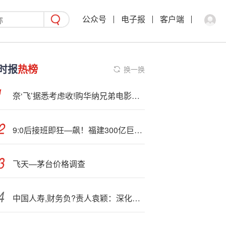
公众号
电子报
客户端
时报
热榜
换一换
奈‘飞’据悉考虑收!购华纳兄弟电影和流媒体业务
9:0后接班即狂—飙！福建300亿巨头猛踩油门，争港股第一股！
飞天—茅台价格调查
中国人寿,财务负?责人袁颖：深化资负管理，提升在利率波动环境下的可持续发展韧性