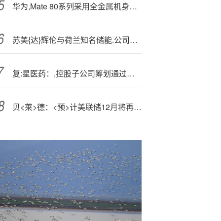
华为,Mate 80系列采用全金属机身设计：业界首款
苏美{达}辉伦与荷兰知名储能.公司共同开启欧洲储能新篇章
复:星医药：,控股子公司筹划通过专项基金出售上海克隆100%股权
贝<莱>德：<预>计美联储12月将再次降息 继续保持风险偏好立场